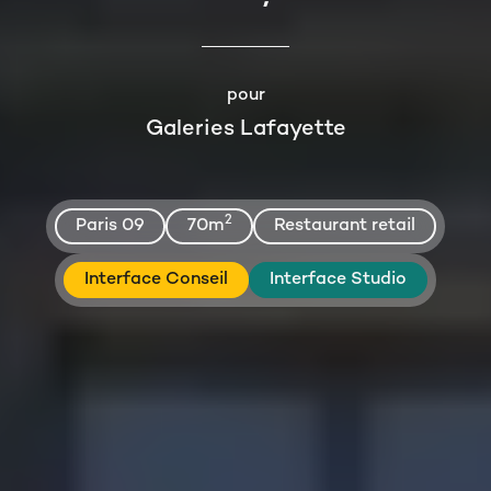
pour
Galeries Lafayette
2
Paris 09
70
m
Restaurant retail
Interface Conseil
Interface Studio