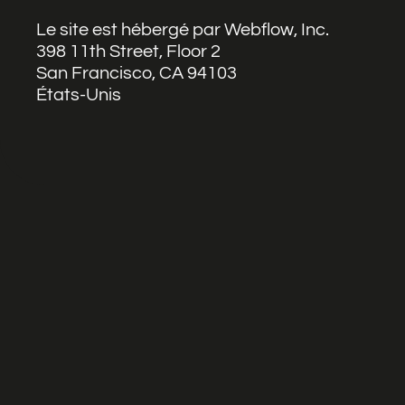
Le site est hébergé par Webflow, Inc.
398 11th Street, Floor 2
San Francisco, CA 94103
États-Unis
19 Rue Roger Salengro
92130 Issy-les-Moulineau
France